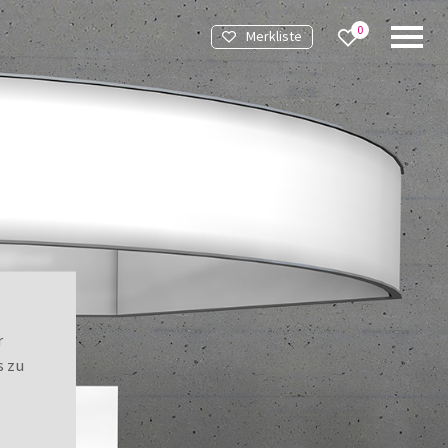
0
Merkliste
Merkliste
r
s zu
.