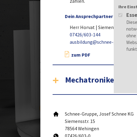
zählen.
Ihre Eins
Esse
Dein Ansprechpartner
Herr Horvat | Siemensstr. 15 | 
07426/603-144
ausbildung@schnee-gruppe.co
zum PDF
Mechatroniker (m/w
Schnee-Gruppe, Josef Schnee KG
Siemensstr. 15
78564 Wehingen
07426/603-0