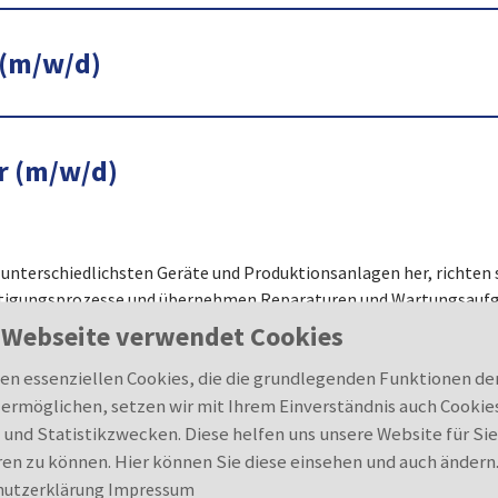
(m/w/d)
r (m/w/d)
 unterschiedlichsten Geräte und Produktionsanlagen her, richten si
tigungsprozesse und übernehmen Reparaturen und Wartungsaufgab
fältige Kenntnisse erforderlich - von der Werkstoffkunde bis hin z
 Webseite verwendet Cookies
n essenziellen Cookies, die die grundlegenden Funktionen de
ermöglichen, setzen wir mit Ihrem Einverständnis auch Cookie
 und Statistikzwecken. Diese helfen uns unsere Website für Sie
uptschulabschluss oder einen guten Realschulabschluss sowie gut
en zu können. Hier können Sie diese einsehen und auch ändern
teressieren technische Zusammenhänge und Du kannst handwerkli
hutzerklärung
Impressum