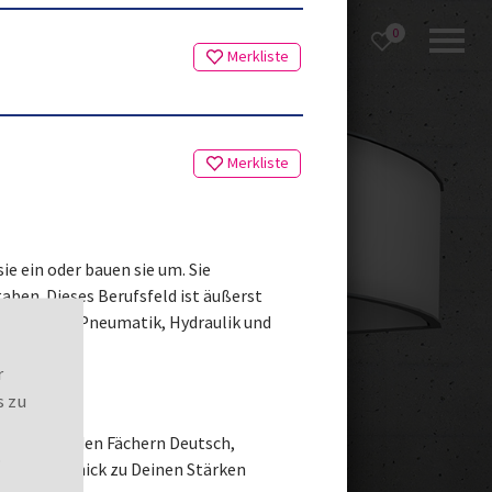
0
Merkliste
Merkliste
e ein oder bauen sie um. Sie
en. Dieses Berufsfeld ist äußerst
u Mechanik, Pneumatik, Hydraulik und
r
s zu
e Noten in den Fächern Deutsch,
.
ches Geschick zu Deinen Stärken