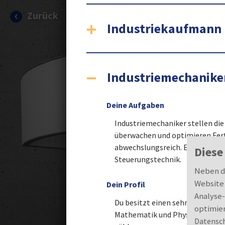
Skip to main content
Zurück
Industriekaufmann 
Industriemechanike
Deine Aufgaben
Industriemechaniker stellen die
überwachen und optimieren Fer
abwechslungsreich. Es sind viel
Diese
Steuerungstechnik.
Neben de
Website 
Dein Profil
Analyse-
Du besitzt einen sehr guten Ha
optimier
Mathematik und Physik. Dich in
Datensc