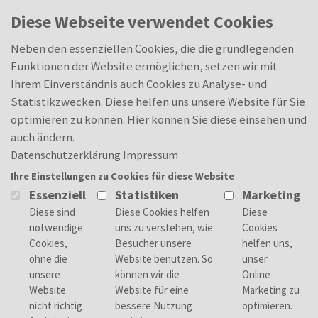
Skip to main content
0
Diese Webseite verwendet Cookies
Fachinformatiker –
Merkliste
Merkliste
Systemintegration (m/w/d)
Neben den essenziellen Cookies, die die grundlegenden
Funktionen der Website ermöglichen, setzen wir mit
Ihrem Einverständnis auch Cookies zu Analyse- und
Statistikzwecken. Diese helfen uns unsere Website für Sie
optimieren zu können. Hier können Sie diese einsehen und
Deine Aufgaben
auch ändern.
Konzipieren und Realisieren von IT-
Datenschutzerklärung
Impressum
Systemen
Ihre Einstellungen zu Cookies für diese Website
Installieren und Konfigurieren von
Essenziell
Statistiken
Marketing
Netzwerken
Administrieren von IT-Systemen
Dein Profil
Mind. Mittlere Reife oder gleichwertiger
Abschluss
Überdurchschnittliche Leistungen und