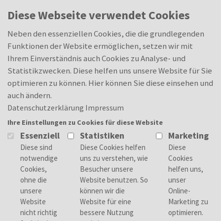
Skip to main content
0
Diese Webseite verwendet Cookies
Online-Marketing (dual, B.A.)
Merkliste
Merkliste
(m/w/d)
Neben den essenziellen Cookies, die die grundlegenden
Funktionen der Website ermöglichen, setzen wir mit
Ihrem Einverständnis auch Cookies zu Analyse- und
Statistikzwecken. Diese helfen uns unsere Website für Sie
optimieren zu können. Hier können Sie diese einsehen und
Deine Aufgaben
auch ändern.
Während des 3,5-jährigen Studiums bist
Datenschutzerklärung
Impressum
Du an Deinen Praxistagen an jeweils 3
Ihre Einstellungen zu Cookies für diese Website
Tagen pro Woche bei uns im Betrieb und
Essenziell
Statistiken
Marketing
an den anderen Tagen für die
Theoriephasen am virtuellen oder dem
Stuttgarter Campus der IU
E-Commerce-Management: Du lernst die
Grundlagen des Online-Handels,
einschließlich Webshop-Management,
Digital-Marketing-Strategien und