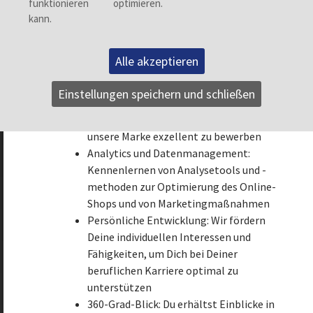
Customer-Experience
Produktpräsentation: Effektive Online-
Präsentation von Fashion-Produkten,
inklusive Einblicke in Foto-Shootings und
Alle akzeptieren
Gestaltung von Produktseiten
Digitales-Marketing:
Einstellungen speichern und schließen
Kampagnenerstellung, -durchführung
und -monitoring, um unsere Produkte und
unsere Marke exzellent zu bewerben
Analytics und Datenmanagement:
Kennenlernen von Analysetools und -
methoden zur Optimierung des Online-
Shops und von Marketingmaßnahmen
Persönliche Entwicklung: Wir fördern
Deine individuellen Interessen und
Fähigkeiten, um Dich bei Deiner
beruflichen Karriere optimal zu
unterstützen
Zurück
360-Grad-Blick: Du erhältst Einblicke in