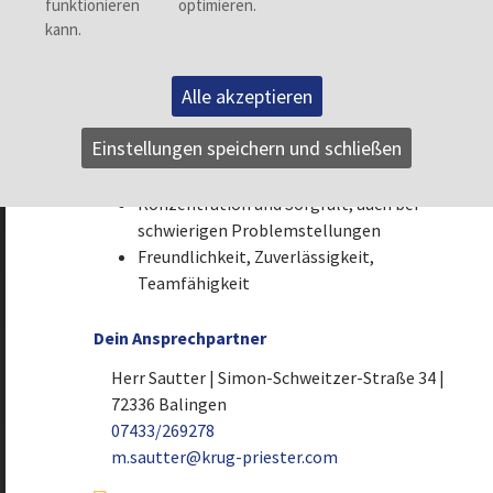
Dein Profil
Guter Hauptschulabschluss
Alle akzeptieren
Gute Kenntnisse in Mathematik und
Physik
Einstellungen speichern und schließen
Handwerkliches Talent und gutes
technisches Verständnis
Konzentration und Sorgfalt, auch bei
schwierigen Problemstellungen
Freundlichkeit, Zuverlässigkeit,
Teamfähigkeit
Dein Ansprechpartner
Herr Sautter | Simon-Schweitzer-Straße 34 |
72336 Balingen
07433/269278
Zurück
m.sautter@krug-priester.com