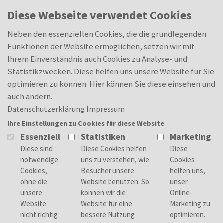
Skip to main content
0
Diese Webseite verwendet Cookies
Fachkraft für Metalltechnik –
Merkliste
Merkliste
Montagetechnik (m/w/d)
Neben den essenziellen Cookies, die die grundlegenden
Funktionen der Website ermöglichen, setzen wir mit
Ihrem Einverständnis auch Cookies zu Analyse- und
Statistikzwecken. Diese helfen uns unsere Website für Sie
optimieren zu können. Hier können Sie diese einsehen und
Deine Aufgaben
auch ändern.
Als Fachkraft für Metalltechnik arbeitest Du
Datenschutzerklärung
Impressum
in unserer Fertigung mit. In der Fachrichtung
Ihre Einstellungen zu Cookies für diese Website
Montagetechnik fertigst Du in unserer
Essenziell
Statistiken
Marketing
Baugruppen-Montage aus Einzelteilen
komplette Baugruppen mit
unterschiedlichen Schwierigkeitsgraden.
Neben der Ausbildung in der Lehrwerkstatt
durchlaufen die Auszubildenden die
verschiedenen Produktionsbereiche und
arbeiten dort aktiv mit.