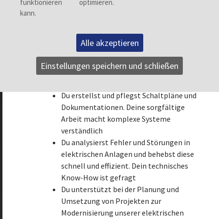
und sorgst für deren einwandfreien
Betrieb. Deine Sorgfalt hält alles am
Laufen
Du führst regelmäßige Prüfungen und
Alle akzeptieren
Messungen an elektrischen Anlagen
durch. Mit deinem genauen Blick
Einstellungen speichern und schließen
garantierst du die Einhaltung aller
Sicherheitsstandards
Du erstellst und pflegst Schaltpläne und
Dokumentationen. Deine sorgfältige
Arbeit macht komplexe Systeme
verständlich
Du analysierst Fehler und Störungen in
elektrischen Anlagen und behebst diese
schnell und effizient. Dein technisches
Know-How ist gefragt
Du unterstützt bei der Planung und
Umsetzung von Projekten zur
Zurück
Modernisierung unserer elektrischen