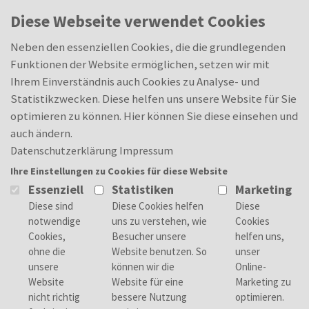
Skip to main content
0
Diese Webseite verwendet Cookies
Elektroniker für Betriebstechnik
Merkliste
Merkliste
(m/w/d)
Neben den essenziellen Cookies, die die grundlegenden
Funktionen der Website ermöglichen, setzen wir mit
Ihrem Einverständnis auch Cookies zu Analyse- und
Statistikzwecken. Diese helfen uns unsere Website für Sie
optimieren zu können. Hier können Sie diese einsehen und
Deine Aufgaben
auch ändern.
Du übernimmst die Installation und
Datenschutzerklärung
Impressum
Inbetriebnahme von elektrischen
Ihre Einstellungen zu Cookies für diese Website
Anlagen und Systemen. Mit deiner
Essenziell
Statistiken
Marketing
Expertise bringst du Energie in unsere
Produktion
Du bist verantwortlich für die Wartung
und Reparatur von Maschinen und
Anlagen. Dank dir läuft alles reibungslos
und sicher
Du betreust die elektrische Infrastruktur