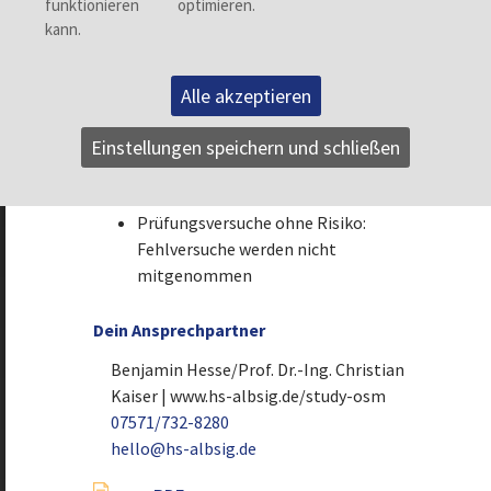
Bei erfolgreichem Absolvieren des
Orientierungssemesters (mind. 15
erworbene ECTS) gibt es einen
Notenbonus auf den Wunsch-Bachelor
Alle akzeptieren
von bis zu 1,0 auf die Abi-Note
Erworbene ECTS können für den Wunsch-
Einstellungen speichern und schließen
Bachelor angerechnet werden (= kein
Zeitverlust)
Prüfungsversuche ohne Risiko:
Fehlversuche werden nicht
mitgenommen
Dein Ansprechpartner
Benjamin Hesse/Prof. Dr.-Ing. Christian
Kaiser | www.hs-albsig.de/study-osm
07571/732-8280
hello@hs-albsig.de
Zurück