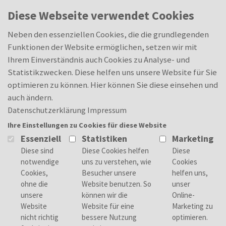
Skip to main content
0
Diese Webseite verwendet Cookies
Orientierungssemester (m/w/d)
Merkliste
Merkliste
Neben den essenziellen Cookies, die die grundlegenden
Funktionen der Website ermöglichen, setzen wir mit
Ihrem Einverständnis auch Cookies zu Analyse- und
Statistikzwecken. Diese helfen uns unsere Website für Sie
Deine Aufgaben
optimieren zu können. Hier können Sie diese einsehen und
Du kannst…
auch ändern.
…dich vor der Festlegung auf einen
Datenschutzerklärung
Impressum
Studiengang orientieren und ausprobieren
Ihre Einstellungen zu Cookies für diese Website
und erst dann die richtige Entscheidung
Essenziell
Statistiken
Marketing
treffen.
Dein Profil
Allgemeine oder fachgebundene
Hochschulreife, Fachhochschulreife
Kein NC/keine weiteren
Zulassungsbeschränkungen