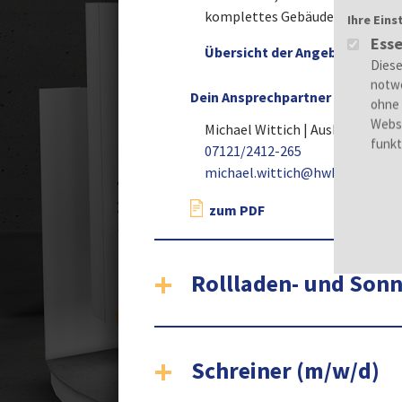
komplettes Gebäude einrichtest.
Ihre Eins
Esse
Übersicht der Angebote im Zol
Dein Ansprechpartner
Michael Wittich | Ausbildungsb
07121/2412-265
michael.wittich@hwk-reutlinge
zum PDF
Rollladen- und Son
Schreiner (m/w/d)