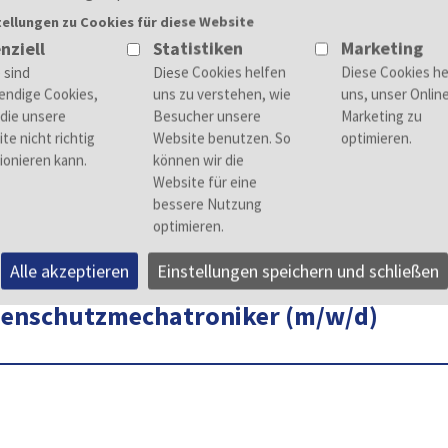
 So gibt dir der Beruf ständig Raum für neue Ideen.
tellungen zu Cookies für diese Website
nziell
Statistiken
Marketing
lernalbkreis
eratung
n.de
Alle akzeptieren
Einstellungen speichern und schließen
nenschutzmechatroniker (m/w/d)