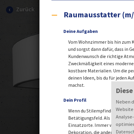
Skip to main content
Zurück
Raumausstatter (m
Deine Aufgaben
Vom Wohnzimmer bis hin zum Konz
und sorgst dann dafür, dass in 
Kundenwunsch die richtige Atmo
Zweckmäßigkeit eines modernen 
kostbare Materialien. Um die per
deinen Ideen, bis du für jeden 
machst.
Diese
Dein Profil
Neben de
Website 
Wenn du Stilempfinden, Einfühl
Analyse-
Betätigungsfeld. Als Raumaussta
optimier
Einsatzorte. Immer wieder komm
Datensc
Dekoration, die anderen ihre Po