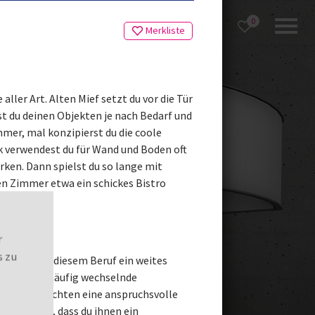
0
Merkliste
Merkliste
er Art. Alten Mief setzt du vor die Tür
st du deinen Objekten je nach Bedarf und
mer, mal konzipierst du die coole
 verwendest du für Wand und Boden oft
rken. Dann spielst du so lange mit
en Zimmer etwa ein schickes Bistro
r
s zu
dest du in diesem Beruf ein weites
nschen und häufig wechselnde
.
e einen möchten eine anspruchsvolle
re möchten, dass du ihnen ein