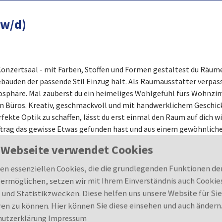
/w/d)
ertsaal - mit Farben, Stoffen und Formen gestaltest du Räume all
Gebäuden der passende Stil Einzug hält. Als Raumausstatter verpas
sphäre. Mal zauberst du ein heimeliges Wohlgefühl fürs Wohnzim
Büros. Kreativ, geschmackvoll und mit handwerklichem Geschick
fekte Optik zu schaffen, lässt du erst einmal den Raum auf dich wi
Auftrag das gewisse Etwas gefunden hast und aus einem gewöhnlich
 Webseite verwendet Cookies
n essenziellen Cookies, die die grundlegenden Funktionen de
ermöglichen, setzen wir mit Ihrem Einverständnis auch Cookie
ungsvermögen und kunsthandwerkliches Geschick besitzt, dann fin
 und Statistikzwecken. Diese helfen uns unsere Website für Sie
tter arbeitest du oft selbstständig, hast Kontakt mit vielen Me
en zu können. Hier können Sie diese einsehen und auch ändern
en neue Kunden mit den unterschiedlichsten Wünschen zu dir. Di
hutzerklärung
Impressum
lstermöbel aufgearbeitet oder restauriert haben und wieder ande