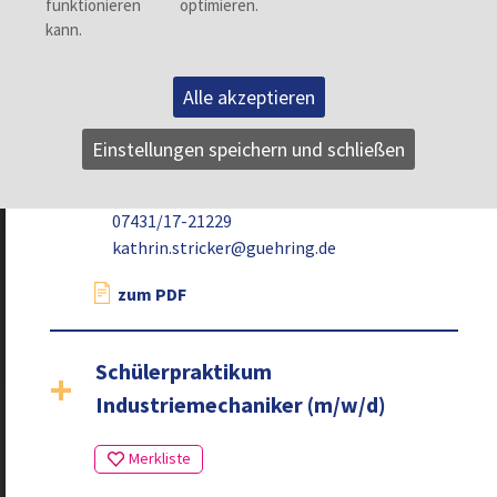
Planen und steuern macht dir Spaß
Du bist freundlich, lernbereit und
anpassungsfähig
Alle akzeptieren
Dein Ansprechpartner
Einstellungen speichern und schließen
Kathrin Stricker | Herderstraße 50-54 | 72458
Albstadt
07431/17-21229
kathrin.stricker@guehring.de
zum PDF
Schülerpraktikum
Industriemechaniker (m/w/d)
Zurück