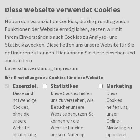
Skip to main content
0
Diese Webseite verwendet Cookies
Schülerpraktikum
Merkliste
Merkliste
Industriekaufmann (m/w/d)
Neben den essenziellen Cookies, die die grundlegenden
Funktionen der Website ermöglichen, setzen wir mit
Ihrem Einverständnis auch Cookies zu Analyse- und
Statistikzwecken. Diese helfen uns unsere Website für Sie
optimieren zu können. Hier können Sie diese einsehen und
Deine Aufgaben
auch ändern.
Als Industriekaufmann/-frau beschäftigst du
Datenschutzerklärung
Impressum
dich mit allen betriebswirtschaftlichen
Ihre Einstellungen zu Cookies für diese Website
Abläufen, welche in einem Unternehmen
Essenziell
Statistiken
Marketing
anfallen. Hierbei kannst du bspw. im Vertrieb,
Controlling oder Personal- und Sozialwesen
eingesetzt werden.
Dein Profil
Du interessierst dich für
betriebswirtschaftliche Prozesse