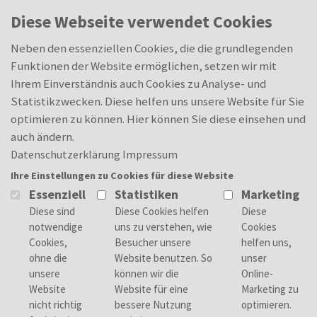
Skip to main content
0
Diese Webseite verwendet Cookies
Mechatroniker (m/w/d)
Merkliste
Merkliste
Neben den essenziellen Cookies, die die grundlegenden
Funktionen der Website ermöglichen, setzen wir mit
Ihrem Einverständnis auch Cookies zu Analyse- und
Statistikzwecken. Diese helfen uns unsere Website für Sie
Deine Aufgaben
optimieren zu können. Hier können Sie diese einsehen und
Die Systeme, die Kern Deiner Arbeit sind,
auch ändern.
beinhalten sowohl mechanische und
Datenschutzerklärung
Impressum
elektrische als auch hydraulische und
Ihre Einstellungen zu Cookies für diese Website
pneumatische sowie elektronische Bauteile.
Essenziell
Statistiken
Marketing
Meist werden die mechatronischen Systeme
durch CNC- und SPS-Programme gesteuert,
die Du programmierst.
Für diese anspruchsvollen Aufgaben bereiten
Dich die Ausbilder bestens vor. Nach der
Ausbildung montierst Du komplette
Baugruppen und Maschinen und sorgst dafür,