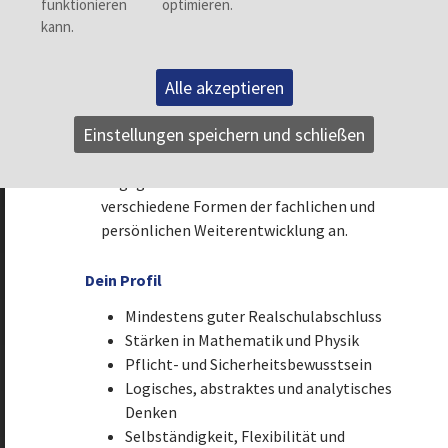
dass diese in bester Qualität installiert und in
Betrieb genommen werden können. Bei
Groz-Beckert erwartet Dich eine breite
Alle akzeptieren
Palette interessanter Aufgaben – in der
Instandhaltung, im Prototypenbau und in der
Einstellungen speichern und schließen
Endmontage oder in einer der
Entwicklungsabteilung. Bei entsprechendem
Engagement bietet Dir Groz-Beckert zudem
verschiedene Formen der fachlichen und
persönlichen Weiterentwicklung an.
Dein Profil
Mindestens guter Realschulabschluss
Stärken in Mathematik und Physik
Pflicht- und Sicherheitsbewusstsein
Logisches, abstraktes und analytisches
Zurück
Denken
Selbständigkeit, Flexibilität und