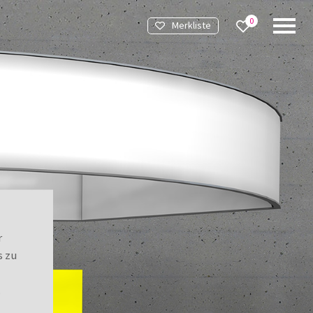
0
Merkliste
Merkliste
r
s zu
.