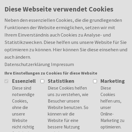
Skip to main content
0
Diese Webseite verwendet Cookies
Abschlussarbeit (m/w/d)
Merkliste
Merkliste
Neben den essenziellen Cookies, die die grundlegenden
Funktionen der Website ermöglichen, setzen wir mit
Ihrem Einverständnis auch Cookies zu Analyse- und
Statistikzwecken. Diese helfen uns unsere Website für Sie
Deine Aufgaben
optimieren zu können. Hier können Sie diese einsehen und
Du möchtest deine theoretischen Kenntnisse
auch ändern.
bei einem passenden Partner in die Praxis
Datenschutzerklärung
Impressum
umsetzen und dabei erste Unternehmensluft
Ihre Einstellungen zu Cookies für diese Website
schnuppern? Wir bieten
Essenziell
Statistiken
Marketing
Werkstudententätigkeiten,
Technikerarbeiten und Abschlussarbeiten in
verschiedenen Bereichen an und freuen uns
auf deine Bewerbung!
Dein Ansprechpartner
Pia Reinhardt | Vor dem Weißen Stein 14 |