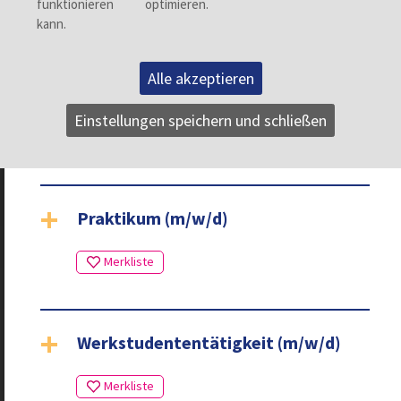
72641 Albstadt
07432/2006-114
career@alber.de
Alle akzeptieren
zum PDF
Einstellungen speichern und schließen
Ferienjob (m/w/d)
Praktikum (m/w/d)
Werkstudententätigkeit (m/w/d)
Zurück